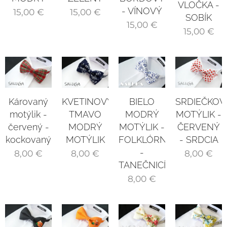
VLOČKA -
- VÍNOVÝ
15,00
€
15,00
€
SOBÍK
15,00
€
15,00
€
Károvaný
SRDIEČKOV
KVETINOVÝ
BIELO
motýlik -
MOTÝLIK -
TMAVO
MODRÝ
červený -
ČERVENÝ
MODRÝ
MOTÝLIK -
kockovaný
- SRDCIA
MOTÝLIK
FOLKLÓRNY
-
8,00
€
8,00
€
8,00
€
TANEČNICÍ
8,00
€