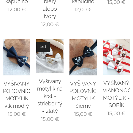
kapučíno
biely
kapučíno
15,00
€
alebo
12,00
€
12,00
€
ivory
12,00
€
krst
Vyšívaný
VYŠÍVANÝ
VYŠÍVANÝ
VYŠÍVANÝ
motýlik na
VIANONOČ
POĽOVNÍCKY
POĽOVNÍCKY
krst -
MOTÝLIK -
MOTÝLIK
MOTÝLIK
strieborný
SOBÍK
vlk modrý
čierny
- zlatý
15,00
€
15,00
€
15,00
€
15,00
€