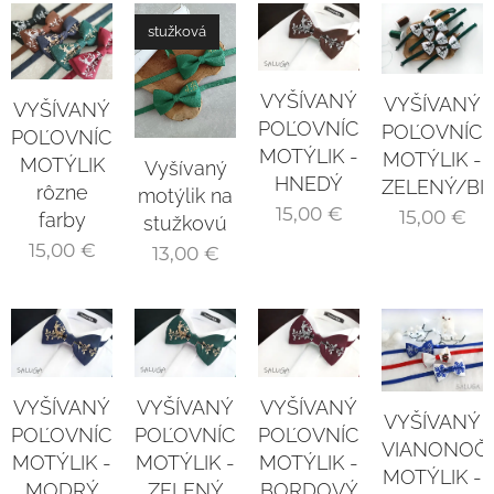
stužková
VYŠÍVANÝ
VYŠÍVANÝ
VYŠÍVANÝ
POĽOVNÍCKY
POĽOVNÍC
POĽOVNÍCKY
MOTÝLIK -
MOTÝLIK -
MOTÝLIK
Vyšívaný
HNEDÝ
ZELENÝ/BI
rôzne
motýlik na
15,00
€
15,00
€
farby
stužkovú
15,00
€
13,00
€
VYŠÍVANÝ
VYŠÍVANÝ
VYŠÍVANÝ
VYŠÍVANÝ
POĽOVNÍCKY
POĽOVNÍCKY
POĽOVNÍCKY
VIANONOČ
MOTÝLIK -
MOTÝLIK -
MOTÝLIK -
MOTÝLIK -
MODRÝ
ZELENÝ
BORDOVÝ