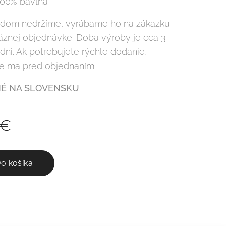
 100% bavlna
adom nedržíme, vyrábame ho na zákazku
äznej objednávke. Doba výroby je cca 3
dni. Ak potrebujete rýchle dodanie,
te ma pred objednaním.
É NA SLOVENSKU
€
o košíka