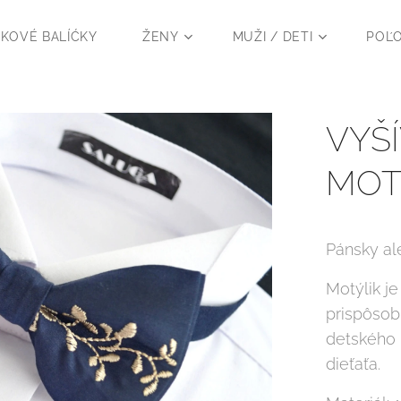
KOVÉ BALÍĆKY
ŽENY
MUŽI / DETI
POĽ
VYŠ
MOT
Pánsky al
Motýlik je
prispôsobí
detského 
dieťaťa.