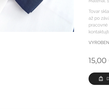
Materiál:
Tovar skl
až po záv
pracovné 
kontaktuj
VYROBEN
15,00
D