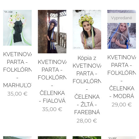
Vypredané
KVETINOVÁ
KVETINOVÁ
Kópia z
PARTA -
KVETINOVÁ
PARTA -
KVETINOVÁ
FOLKLÓRNA
PARTA -
FOLKLÓRN
PARTA -
-
FOLKLÓRNA
-
FOLKLÓRNA
MARHUĽOVÁ
-
ČELENKA
-
ČELENKA
35,00
€
- MODRÁ
ČELENKA
- FIALOVÁ
- ŽLTÁ -
29,00
€
35,00
€
FAREBNÁ
28,00
€