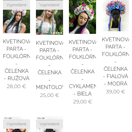
Vypredané
Vypredané
KVETINOVÁ
KVETINOVÁ
KVETINOVÁ
KVETINOVÁ
PARTA -
PARTA -
PARTA -
PARTA -
FOLKLÓRN
FOLKLÓRNA
FOLKLÓRNA
FOLKLÓRNA
-
-
-
-
ČELENKA
ČELENKA
ČELENKA
ČELENKA
- FIALOVÁ
- RUŽOVÁ
-
-
- MODRÁ
28,00
€
CYKLAMENOVÁ
MENTOLOVÁ
39,00
€
- BIELA
25,00
€
29,00
€
Vypredané
Vypredané