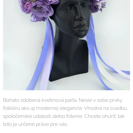
Bohato zdobená kvetinová parta. Nesie v sebe prvky
folklóru ako aj modernej elegancie. Vhodná na svadbu,
spoločenské udalosti alebo fotenie. Chcete ohúriť, tak
toto je určené práve pre vás.