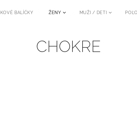
KOVÉ BALÍĆKY
ŽENY
MUŽI / DETI
POĽ
CHOKRE