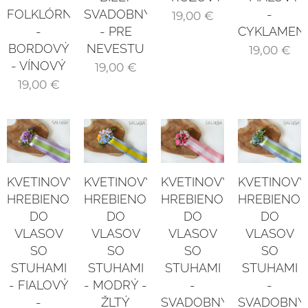
SVADOBNÝ
FOLKLÓRNY
-
19,00
€
- PRE
-
CYKLAMEN
NEVESTU
BORDOVÝ
19,00
€
- VÍNOVÝ
19,00
€
19,00
€
KVETINOVÝ
KVETINOVÝ
KVETINOVÝ
KVETINOVÝ
HREBIENOK
HREBIENOK
HREBIENOK
HREBIENOK
DO
DO
DO
DO
VLASOV
VLASOV
VLASOV
VLASOV
SO
SO
SO
SO
STUHAMI
STUHAMI
STUHAMI
STUHAMI
- MODRÝ -
- FIALOVÝ
-
-
ŽLTÝ
-
SVADOBNÝ
SVADOBNÝ