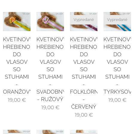
Vypredané
Vypredané
KVETINOVÝ
KVETINOVÝ
KVETINOVÝ
KVETINOVÝ
HREBIENOK
HREBIENOK
HREBIENOK
HREBIENOK
DO
DO
DO
DO
VLASOV
VLASOV
VLASOV
VLASOV
SO
SO
SO
SO
STUHAMI
STUHAMI
STUHAMI
STUHAMI
-
-
-
-
ORANŽOVÝ
TYRKYSOV
SVADOBNÝ
FOLKLÓRNY
- RUŽOVÝ
-
19,00
€
19,00
€
ČERVENÝ
19,00
€
19,00
€