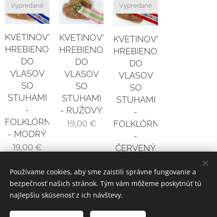
Vypredané
Vypredané
KVETINOVÝ
KVETINOVÝ
KVETINOVÝ
HREBIENOK
HREBIENOK
HREBIENOK
DO
DO
DO
VLASOV
VLASOV
VLASOV
SO
SO
SO
STUHAMI
STUHAMI
STUHAMI
-
- RUŽOVÝ
-
FOLKLÓRNY
19,00
€
FOLKLÓRNY
- MODRÝ
-
19,00
€
ČERVENÝ
19,00
€
Používame cookies, aby sme zaistili správne fungovanie a
bezpečnosť našich stránok. Tým vám môžeme poskytnúť tú
najlepšiu skúsenosť z ich návštevy.
© 2021 SALUGA