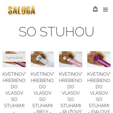
SO STUHOU
Vypredané
KVETINOVÝ
KVETINOVÝ
KVETINOVÝ
KVETINOVÝ
HREBIENOK
HREBIENOK
HREBIENOK
HREBIENOK
DO
DO
DO
DO
VLASOV
VLASOV
VLASOV
VLASOV
SO
SO
SO
SO
STUHAMI
STUHAMI
STUHAMI
STUHAMI
- BIELY -
- RUŽOVÝ
-
- FIALOVÝ