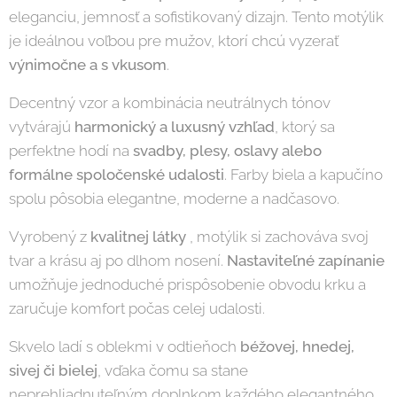
eleganciu, jemnosť a sofistikovaný dizajn. Tento motýlik
je ideálnou voľbou pre mužov, ktorí chcú vyzerať
výnimočne a s vkusom
.
Decentný vzor a kombinácia neutrálnych tónov
vytvárajú
harmonický a luxusný vzhľad
, ktorý sa
perfektne hodí na
svadby, plesy, oslavy alebo
formálne spoločenské udalosti
. Farby biela a kapučíno
spolu pôsobia elegantne, moderne a nadčasovo.
Vyrobený z
kvalitnej látky
, motýlik si zachováva svoj
tvar a krásu aj po dlhom nosení.
Nastaviteľné zapínanie
umožňuje jednoduché prispôsobenie obvodu krku a
zaručuje komfort počas celej udalosti.
Skvelo ladí s oblekmi v odtieňoch
béžovej, hnedej,
sivej či bielej
, vďaka čomu sa stane
neprehliadnuteľným doplnkom každého elegantného