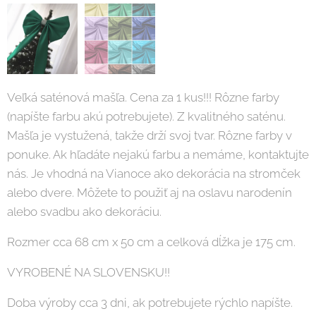
Veľká saténová mašľa. Cena za 1 kus!!! Rôzne farby
(napíšte farbu akú potrebujete). Z kvalitného saténu.
Mašľa je vystužená, takže drží svoj tvar. Rôzne farby v
ponuke. Ak hľadáte nejakú farbu a nemáme, kontaktujte
nás. Je vhodná na Vianoce ako dekorácia na stromček
alebo dvere. Môžete to použiť aj na oslavu narodenín
alebo svadbu ako dekoráciu.
Rozmer cca 68 cm x 50 cm a celková dĺžka je 175 cm.
VYROBENÉ NA SLOVENSKU!!
Doba výroby cca 3 dni, ak potrebujete rýchlo napíšte.