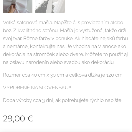
Veľká saténová mašľa. Napíšte či s previazaním alebo
bez. Z kvalitného saténu. Mašľa je vystužená, takže drží
svoj tvar. Rôzne farby v ponuke. Ak hľadáte nejakú farbu
a nemáme, kontaktujte nás. Je vhodná na Vianoce ako
dekorácia na stromček alebo dvere. Môžete to použiť aj
na oslavu narodenín alebo svadbu ako dekoráciu.
Rozmer cca 40 cm x 30 cm a celková dĺžka je 120 cm.
VYROBENÉ NA SLOVENSKU!!
Doba výroby cca 3 dni, ak potrebujete rýchlo napíšte.
29,00
€