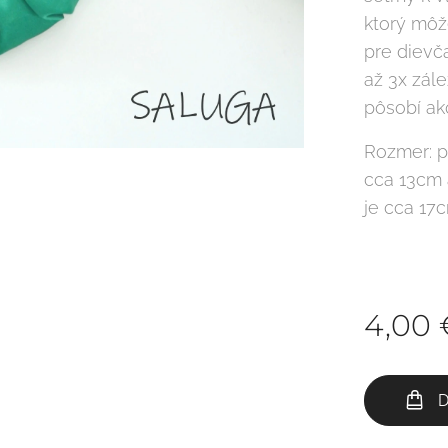
ktorý môže
pre dievča
až 3x zále
pôsobí a
Rozmer: p
cca 13cm 
je cca 17
4,00
D