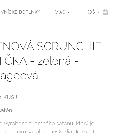
OVNÍCKE DOPLNKY
VIAC
KOŠÍK
ÉNOVÁ SCRUNCHIE
ČKA - zelená -
ragdová
1 KUS!!!
satén
e vyrobená z jemného saténu, ktorý je
lasom, čím sa tak nepoškodia. Je to hit,