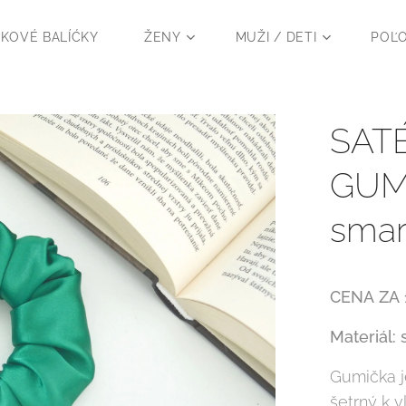
KOVÉ BALÍĆKY
ŽENY
MUŽI / DETI
POĽ
SAT
GUMI
sma
CENA
ZA
Materiál: 
Gumička j
šetrný k v