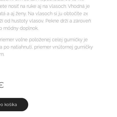
te nosiť na ruke aj na vlasoch. Vhodná je
tá a aj ženy. Na vlasoch si ju obtočíte 2x
ží od hustoty vlasov. Pekne drží a zároveň
ko módny doplnok.
riemer voľne položenej celej gumičky je
a po natiahnutí, priemer vnútornej gumičky
cm.
€
o košíka