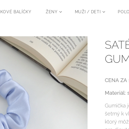
KOVÉ BALÍĆKY
ŽENY
MUŽI / DETI
POĽ
SAT
GUMI
CENA
ZA
Materiál: 
Gumička j
šetrný k v
ktorý môže