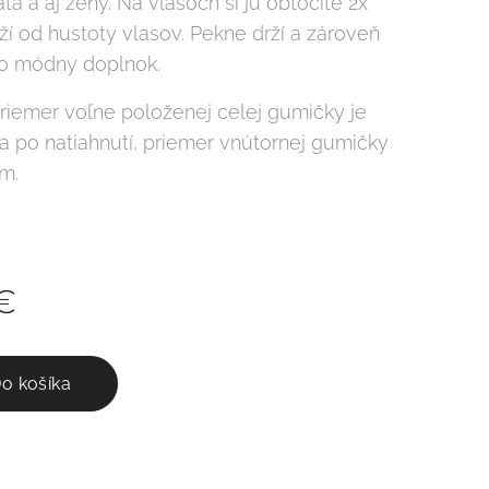
tá a aj ženy. Na vlasoch si ju obtočíte 2x
ží od hustoty vlasov. Pekne drží a zároveň
ko módny doplnok.
riemer voľne položenej celej gumičky je
a po natiahnutí, priemer vnútornej gumičky
cm.
€
o košíka