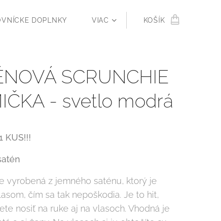
OVNÍCKE DOPLNKY
VIAC
KOŠÍK
ÉNOVÁ SCRUNCHIE
ČKA - svetlo modrá
1 KUS!!!
satén
e vyrobená z jemného saténu, ktorý je
lasom, čím sa tak nepoškodia. Je to hit,
te nosiť na ruke aj na vlasoch. Vhodná je