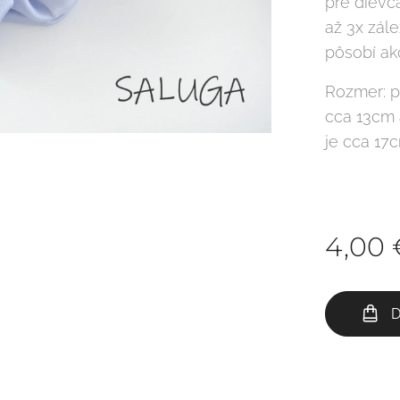
pre dievča
až 3x zále
pôsobí a
Rozmer: p
cca 13cm 
je cca 17
4,00
D