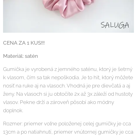
CENA
ZA
1 KUS!!!
Materiál: satén
Gumička je vyrobená z jemného saténu, ktorý je šetrný
k vlasom, čím sa tak nepoškodia. Je to hit, ktorý môžete
nosiť na ruke aj na vlasoch. Vhodná je pre dievčatá a aj
ženy. Na vlasoch si ju obtočíte 2x až 3x záleží od hustoty
vlasov. Pekne drží a zároveň pôsobí ako módny
doplnok.
Rozmer: priemer voľne položenej celej gumičky je cca
13cm a po natiahnutí, priemer vnútornej gumičky je cca