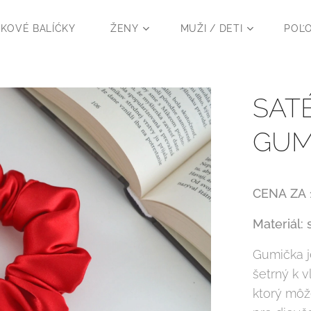
KOVÉ BALÍĆKY
ŽENY
MUŽI / DETI
POĽ
SAT
GUMI
CENA
ZA
Materiál: 
Gumička j
šetrný k v
ktorý môže