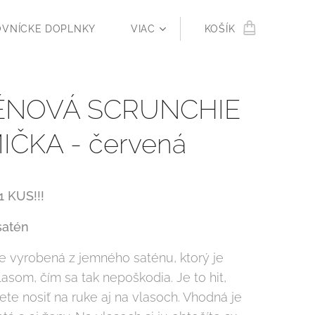
OVNÍCKE DOPLNKY
VIAC
KOŠÍK
ÉNOVÁ SCRUNCHIE
ČKA - červená
1 KUS!!!
satén
e vyrobená z jemného saténu, ktorý je
lasom, čím sa tak nepoškodia. Je to hit,
te nosiť na ruke aj na vlasoch. Vhodná je