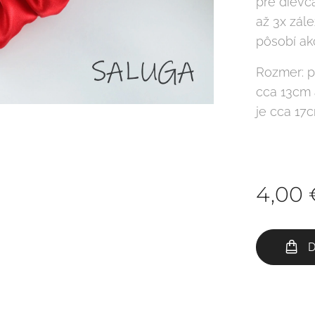
pre dievča
až 3x zále
pôsobí a
Rozmer: p
cca 13cm 
je cca 17
4,00
D