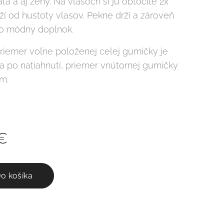
tá a aj ženy. Na vlasoch si ju obtočíte 2x
ží od hustoty vlasov. Pekne drží a zároveň
ko módny doplnok.
riemer voľne položenej celej gumičky je
a po natiahnutí, priemer vnútornej gumičky
cm.
€
o košíka