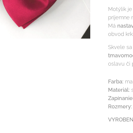
Motýlik j
príjemne n
Má
nastav
obvod krk
Skvele sa
tmavomo
oslavu či 
Farba:
mal
Materiál:
s
Zapínanie
Rozmery:
VYROBEN