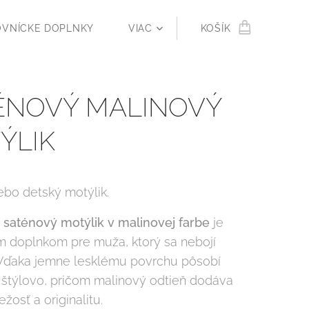
OVNÍCKE DOPLNKY
VIAC
KOŠÍK
ÉNOVÝ MALINOVÝ
ÝLIK
ebo detský motýlik.
ý
saténový motýlik v malinovej farbe
je
 doplnkom pre muža, ktorý sa nebojí
 Vďaka jemne lesklému povrchu pôsobí
 štýlovo, pričom malinový odtieň dodáva
ežosť a originalitu.