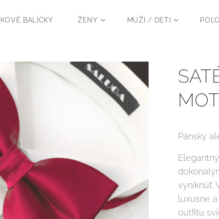
KOVÉ BALÍĆKY
ŽENY
MUŽI / DETI
POĽ
SAT
MOT
Pánsky al
Elegantn
dokonalým
vyniknúť.
luxusne a
outfitu svi