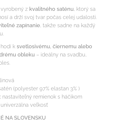
e vyrobený z
kvalitného saténu
, ktorý sa
osí a drží svoj tvar počas celej udalosti.
iteľné zapínanie
, takže sadne na každý
u.
 hodí k
svetlosivému, čiernemu alebo
drému obleku
– ideálny na svadbu,
ples.
inová
atén (polyester 97% elastan 3% )
:
nastaviteľný remienok s háčikom
univerzálna veľkosť
É NA SLOVENSKU