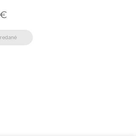
€
redané