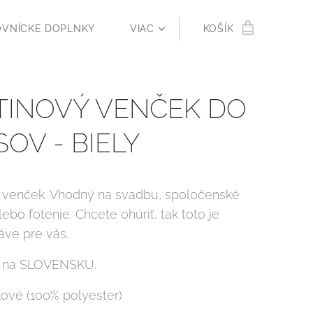
OVNÍCKE DOPLNKY
VIAC
KOŠÍK
TINOVÝ VENČEK DO
OV - BIELY
 venček. Vhodný na svadbu, spoločenské
lebo fotenie. Chcete ohúriť, tak toto je
áve pre vás.
 na SLOVENSKU.
kové (100% polyester)