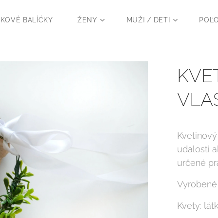
KOVÉ BALÍĆKY
ŽENY
MUŽI / DETI
POĽ
KVE
VLAS
Kvetinový
udalosti a
určené pr
Vyrobené
Kvety: lát