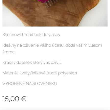
Kvetinový hrebienok do vlasov.
Ideálny na oživenie vášho účesu, dodá vašim vlasom
šmrnc.
Krásny doplnok ktorý vás oživí...
Materiál: kvety/látkové (100% polyester)
VYROBENÉ NA SLOVENSKU
15,00
€