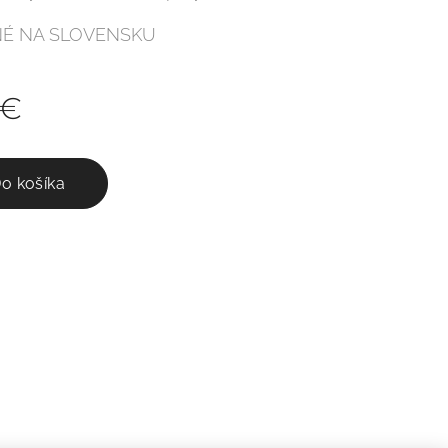
É NA SLOVENSKU
€
o košíka