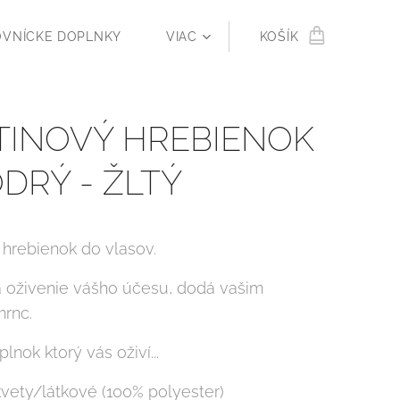
OVNÍCKE DOPLNKY
VIAC
KOŠÍK
TINOVÝ HREBIENOK
DRÝ - ŽLTÝ
 hrebienok do vlasov.
a oživenie vášho účesu, dodá vašim
rnc.
lnok ktorý vás oživí...
kvety/látkové (100% polyester)