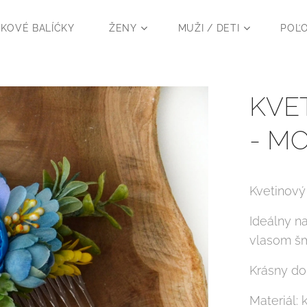
KOVÉ BALÍĆKY
ŽENY
MUŽI / DETI
POĽ
KVE
- MO
Kvetinový
Ideálny n
vlasom šm
Krásny dop
Materiál: 