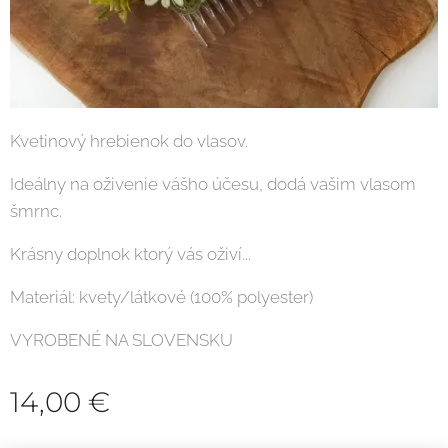
Kvetinový hrebienok do vlasov.
Ideálny na oživenie vášho účesu, dodá vašim vlasom
šmrnc.
Krásny doplnok ktorý vás oživí...
Materiál: kvety/látkové (100% polyester)
VYROBENÉ NA SLOVENSKU
14,00
€