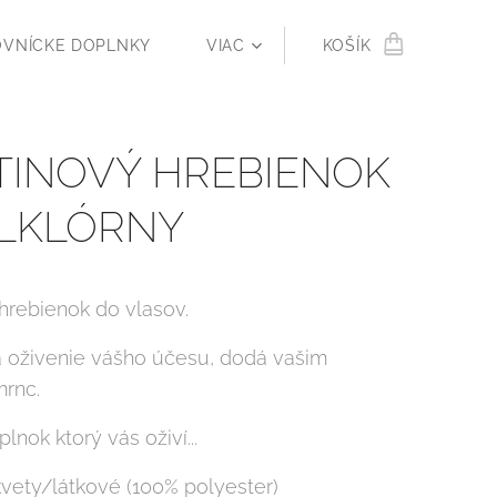
OVNÍCKE DOPLNKY
VIAC
KOŠÍK
TINOVÝ HREBIENOK
OLKLÓRNY
 hrebienok do vlasov.
a oživenie vášho účesu, dodá vašim
rnc.
lnok ktorý vás oživí...
kvety/látkové (100% polyester)