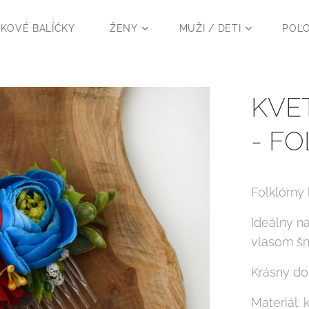
KOVÉ BALÍĆKY
ŽENY
MUŽI / DETI
POĽ
KVE
- F
Folklórny
Ideálny n
vlasom šm
Krásny dop
Materiál: 