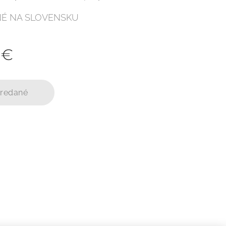
É NA SLOVENSKU
€
redané