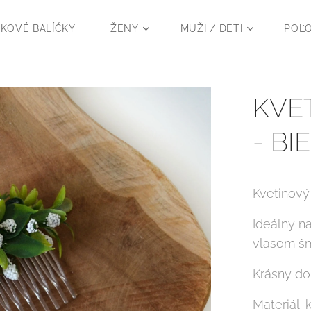
KOVÉ BALÍĆKY
ŽENY
MUŽI / DETI
POĽ
KVE
- BI
Kvetinový
Ideálny n
vlasom šm
Krásny dop
Materiál: 