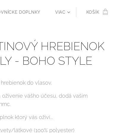
OVNÍCKE DOPLNKY
VIAC
KOŠÍK
TINOVÝ HREBIENOK
ELY - BOHO STYLE
 hrebienok do vlasov.
a oživenie vášho účesu, dodá vašim
rnc.
lnok ktorý vás oživí...
kvety/látkové (100% polyester)