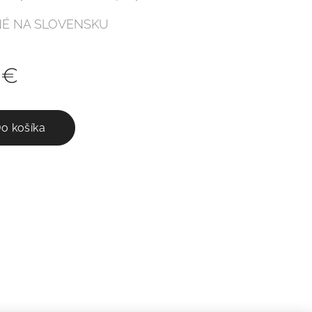
É NA SLOVENSKU
€
o košíka