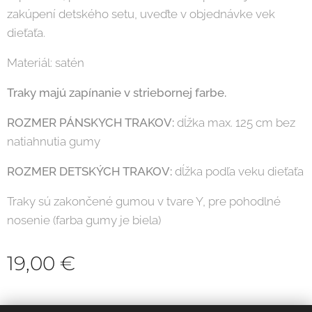
zakúpení detského setu, uveďte v objednávke vek
dieťaťa.
Materiál: satén
Traky majú zapínanie v striebornej farbe.
ROZMER PÁNSKYCH TRAKOV:
dĺžka max. 125 cm bez
natiahnutia gumy
ROZMER DETSKÝCH TRAKOV:
dĺžka podľa veku dieťaťa
Traky sú zakončené gumou v tvare Y, pre pohodlné
nosenie (farba gumy je biela)
19,00
€