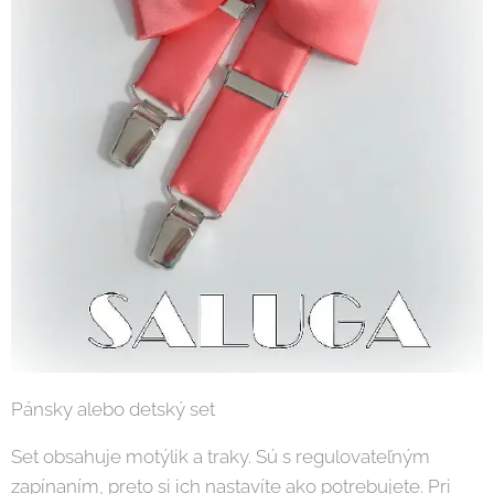
Pánsky alebo detský set
Set obsahuje motýlik a traky. Sú s regulovateľným
zapínaním, preto si ich nastavíte ako potrebujete. Pri