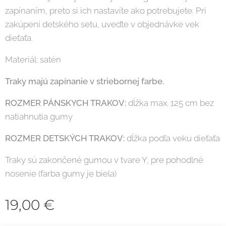
zapínaním, preto si ich nastavíte ako potrebujete. Pri
zakúpení detského setu, uveďte v objednávke vek
dieťaťa.
Materiál: satén
Traky majú zapínanie v striebornej farbe.
ROZMER PÁNSKYCH TRAKOV:
dĺžka max. 125 cm bez
natiahnutia gumy
ROZMER DETSKÝCH TRAKOV:
dĺžka podľa veku dieťaťa
Traky sú zakončené gumou v tvare Y, pre pohodlné
nosenie (farba gumy je biela)
19,00
€