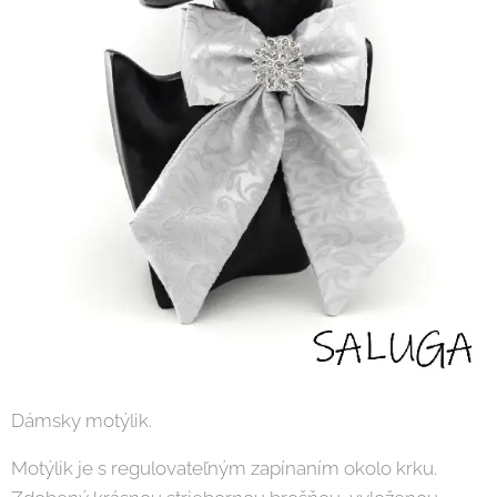
Dámsky motýlik.
Motýlik je s regulovateľným zapínaním okolo krku.