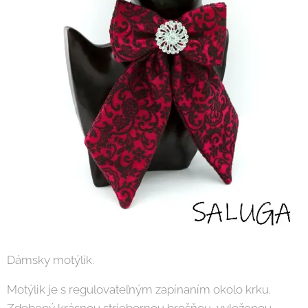
Dámsky motýlik.
Motýlik je s regulovateľným zapínaním okolo krku.