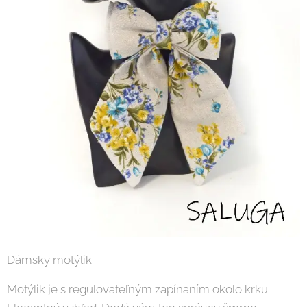
Dámsky motýlik.
Motýlik je s regulovateľným zapínaním okolo krku.