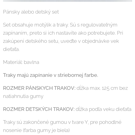
Pánsky alebo detský set
Set obsahuje motýlik a traky. Sú s regulovateľným
zapínaním, preto si ich nastavíte ako potrebujete. Pri
zakúpení detského setu, uveďte v objednávke vek
dieťaťa.
Materiál: bavlna
Traky majú zapínanie v striebornej farbe.
ROZMER PÁNSKYCH TRAKOV:
dĺžka max. 125 cm bez
natiahnutia gumy
ROZMER DETSKÝCH TRAKOV:
dĺžka podľa veku dieťaťa
Traky sú zakončené gumou v tvare Y, pre pohodlné
nosenie (farba gumy je biela)